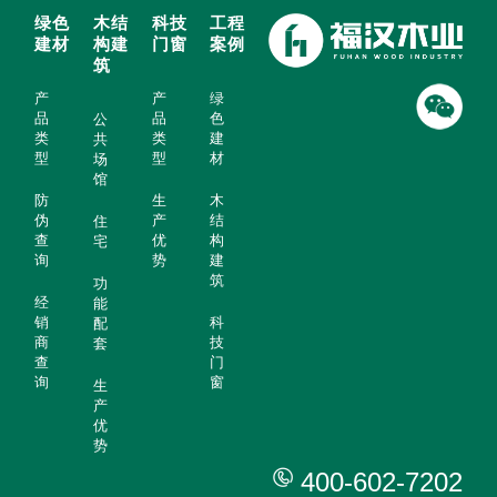
绿色
木结
科技
工程
建材
构建
门窗
案例
筑
产
产
绿
品
品
色
公
类
类
建
共
型
型
材
场
馆
防
生
木
伪
产
结
住
查
优
构
宅
询
势
建
筑
功
经
能
销
科
配
商
技
套
查
门
询
窗
生
产
优
势
400-602-7202