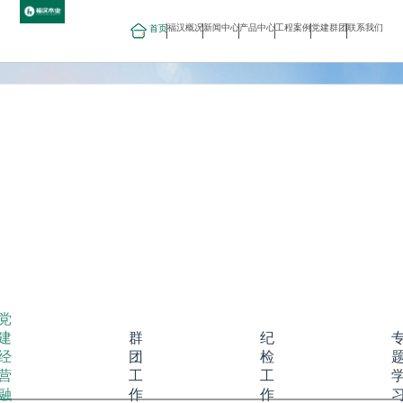
福汉概况
新闻中心
产品中心
工程案例
党建群团
联系我们
首页
党
建
群
纪
经
团
检
营
工
工
融
作
作