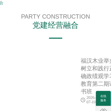
合
PARTY CONSTRUCTION
党建经营融合
福汉木业举
树立和践行
确政绩观学
教育第二期
书班
在线
2026-
服务
07-10