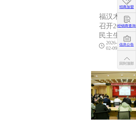
招商加盟
福汉木业党
召开2025
经销商查询
民主生活会
2026-
信息公告
02-09
回到顶部