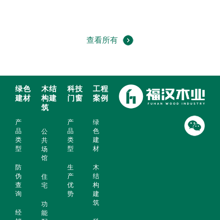
查看所有
绿色
木结
科技
工程
建材
构建
门窗
案例
筑
产
产
绿
品
品
色
公
类
类
建
共
型
型
材
场
馆
防
生
木
伪
产
结
住
查
优
构
宅
询
势
建
筑
功
经
能