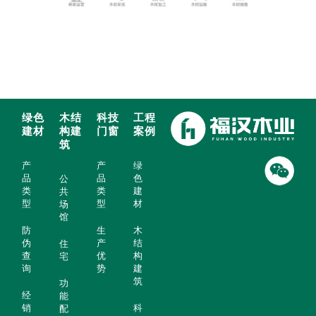
绿色
木结
科技
工程
建材
构建
门窗
案例
筑
产
产
绿
品
品
色
公
类
类
建
共
型
型
材
场
馆
防
生
木
伪
产
结
住
查
优
构
宅
询
势
建
筑
功
经
能
销
科
配